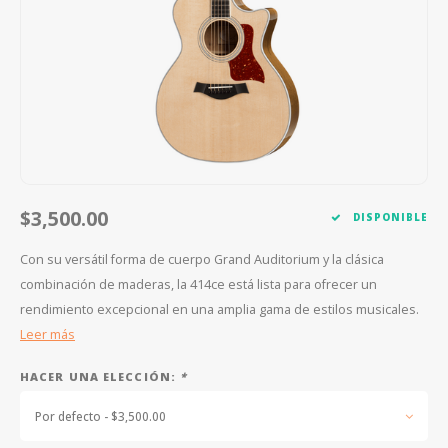
FOOTSWITCHES
CUERDAS SUELTAS
SOPORTES Y GANCHOS
WAH W
CUERDAS OTROS INSTRUMENTOS
CAPOS
MULTI
AFINADORES
SUPRE
SLIDES
OVERD
OTROS ACCESORIOS
$3,500.00
DISPONIBLE
Con su versátil forma de cuerpo Grand Auditorium y la clásica
combinación de maderas, la 414ce está lista para ofrecer un
rendimiento excepcional en una amplia gama de estilos musicales.
Leer más
HACER UNA ELECCIÓN:
*
Por defecto - $3,500.00