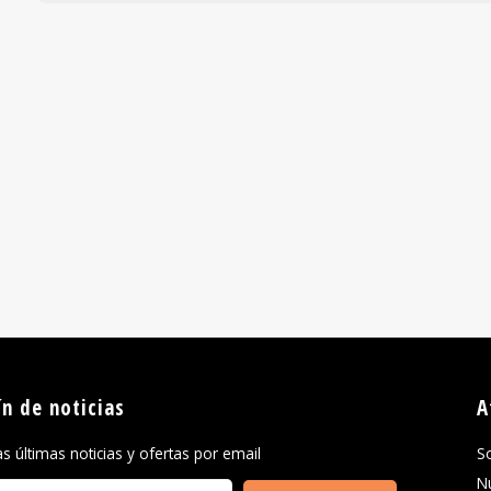
ín de noticias
A
las últimas noticias y ofertas por email
S
N