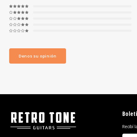
Denos su opinión
Bolet
Recibí 