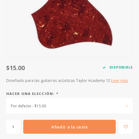
FOOTSWITCHES
CUERDAS SUELTAS
SOPORTES Y GANCHOS
WAH W
CUERDAS OTROS INSTRUMENTOS
CAPOS
MULTI
AFINADORES
SUPRE
SLIDES
OVERD
OTROS ACCESORIOS
$15.00
DISPONIBLE
Diseñado para las guitarras acústicas Taylor Academy 12
Leer más
HACER UNA ELECCIÓN:
*
Por defecto - $15.00
Añadir a la cesta