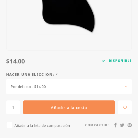
FOOTSWITCHES
CUERDAS SUELTAS
SOPORTES Y GANCHOS
WAH W
CUERDAS OTROS INSTRUMENTOS
CAPOS
MULTI
AFINADORES
SUPRE
SLIDES
OVERD
$14.00
DISPONIBLE
OTROS ACCESORIOS
HACER UNA ELECCIÓN:
*
Por defecto - $14.00
Añadir a la cesta
Añadir a la lista de comparación
COMPARTIR: