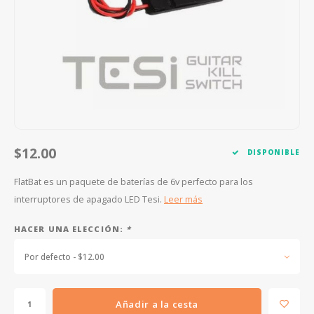
FOOTSWITCHES
CUERDAS SUELTAS
SOPORTES Y GANCHOS
WAH W
CUERDAS OTROS INSTRUMENTOS
CAPOS
MULTI
AFINADORES
SUPRE
SLIDES
OVERD
OTROS ACCESORIOS
$12.00
DISPONIBLE
FlatBat es un paquete de baterías de 6v perfecto para los
interruptores de apagado LED Tesi.
Leer más
HACER UNA ELECCIÓN:
*
Por defecto - $12.00
Añadir a la cesta