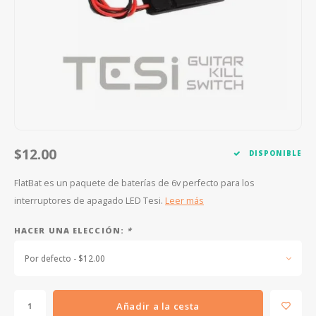
FOOTSWITCHES
CUERDAS SUELTAS
SOPORTES Y GANCHOS
WAH W
CUERDAS OTROS INSTRUMENTOS
CAPOS
MULTI
AFINADORES
SUPRE
SLIDES
OVERD
OTROS ACCESORIOS
$12.00
DISPONIBLE
FlatBat es un paquete de baterías de 6v perfecto para los
interruptores de apagado LED Tesi.
Leer más
HACER UNA ELECCIÓN:
*
Por defecto - $12.00
Añadir a la cesta