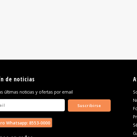
ín de noticias
A
las últimas noticias y ofertas por email
S
N
Suscribirse
F
P
ro Whatsapp: 8553-0000
S
G