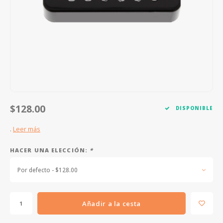
FOOTSWITCHES
CUERDAS SUELTAS
SOPORTES Y GANCHOS
WAH W
CUERDAS OTROS INSTRUMENTOS
CAPOS
MULTI
AFINADORES
SUPRE
SLIDES
OVERD
OTROS ACCESORIOS
$128.00
DISPONIBLE
.
Leer más
HACER UNA ELECCIÓN:
*
Por defecto - $128.00
Añadir a la cesta