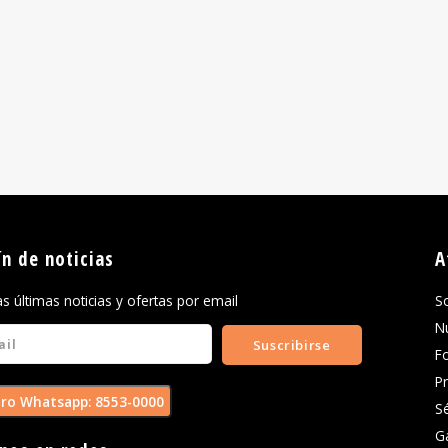
ín de noticias
A
las últimas noticias y ofertas por email
S
N
Suscribirse
F
P
ro Whatsapp: 8553-0000
S
G