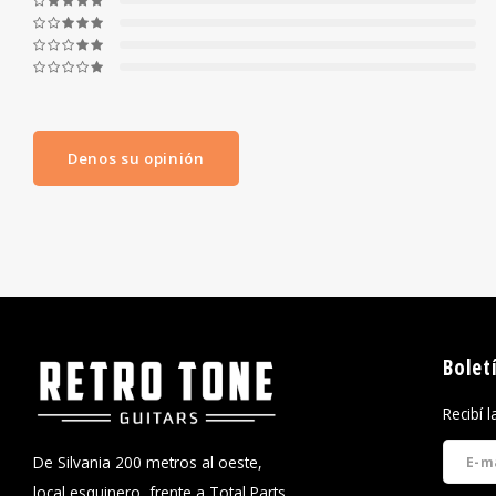
Denos su opinión
Bolet
Recibí 
De Silvania 200 metros al oeste,
local esquinero, frente a Total Parts,