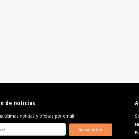
ín de noticias
A
las últimas noticias y ofertas por email
S
N
Suscribirse
F