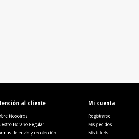
tención al cliente
Mi cuenta
obre Nosotros
Registrarse
uestro Horario Regular
Mis pedidos
ormas de envío y recolección
Mis tickets