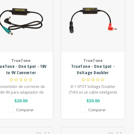
TrueTone
TrueTone
ueTone - One Spot - 18V
TrueTone - One Spot -
to 9V Converter
Voltage Doubler
onvertidor de corriente de
El 1 SPOT Voltage Doubler
18V-9V para adaptador de
(TVD) es un cable inteligente
corriente de 1 punto
que se utiliza principalmente
$20.00
$30.00
para convertir 9Vdc a 18Vdc,
pero también puede
Comparar
Comparar
convertir 12Vdc a 24Vdc
automáticamente, ¡sin un
interruptor! Capaz de
manejar hasta 100 mA de