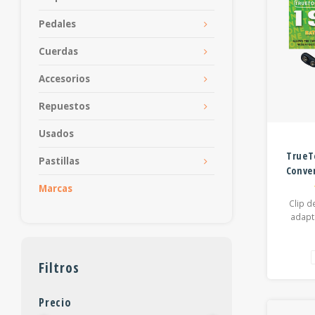
Pedales
Cuerdas
Accesorios
Repuestos
Usados
TrueTo
Pastillas
Conver
Marcas
Clip d
adapt
Filtros
Precio