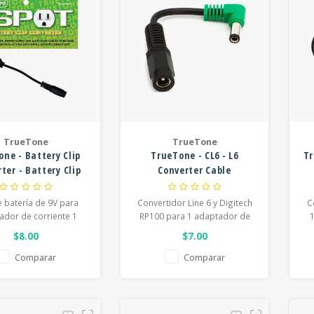
TrueTone
TrueTone
ne - Battery Clip
TrueTone - CL6 - L6
Tr
ter - Battery Clip
Converter Cable
for 1 SPOT
e batería de 9V para
Convertidor Line 6 y Digitech
C
ador de corriente 1
RP100 para 1 adaptador de
SPOT
corriente SPOT
$8.00
$7.00
Comparar
Comparar