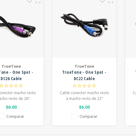
TrueTone
TrueTone
one - One Spot -
TrueTone - One Spot -
DC26 Cable
DC22 Cable
onector macho recto
Cable conector macho recto
C
acho recto de 26"
a macho recto de 22"
$6.00
$6.00
Comparar
Comparar