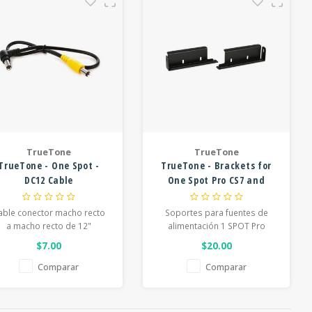
corriente
TrueTone
TrueTone
TrueTone - One Spot -
TrueTone - Brackets for
DC12 Cable
One Spot Pro CS7 and
CS12
able conector macho recto
Soportes para fuentes de
a macho recto de 12"
alimentación 1 SPOT Pro
$7.00
$20.00
Comparar
Comparar