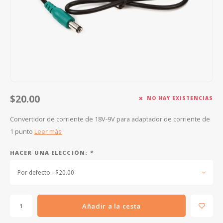
FOOTSWITCHES
CUERDAS SUELTAS
SOPORTES Y GANCHOS
WAH W
CUERDAS OTROS INSTRUMENTOS
CAPOS
MULTI
AFINADORES
SUPRE
SLIDES
OVERD
$20.00
NO HAY EXISTENCIAS
OTROS ACCESORIOS
Convertidor de corriente de 18V-9V para adaptador de corriente de
1 punto
Leer más
HACER UNA ELECCIÓN:
*
Por defecto - $20.00
Añadir a la cesta