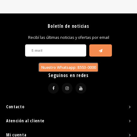
FOOTSWITCHES
CUERDAS SUELTAS
SOPORTES Y GANCHOS
WAH W
CUERDAS OTROS INSTRUMENTOS
CAPOS
MULTI
Boletín de noticias
AFINADORES
SUPRE
Recibí las últimas noticias y ofertas por email
SLIDES
OVERD
OTROS ACCESORIOS
Nuestro Whatsapp: 8553-0000
Seguinos en redes
Contacto
Atención al cliente
Mi cuenta